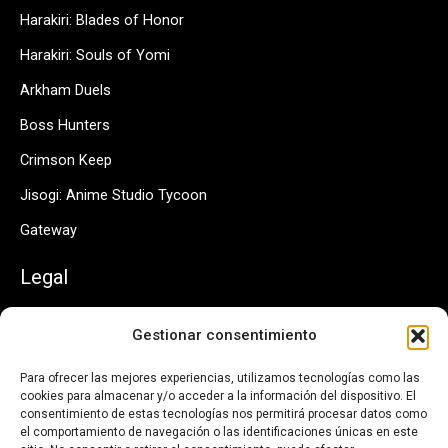
Harakiri: Blades of Honor
Harakiri: Souls of Yomi
Arkham Duels
Boss Hunters
Crimson Keep
Jisogi: Anime Studio Tycoon
Gateway
Legal
Política de Privacidad
Gestionar consentimiento
Política de Cookies
Para ofrecer las mejores experiencias, utilizamos tecnologías como las
Contacto
cookies para almacenar y/o acceder a la información del dispositivo. El
consentimiento de estas tecnologías nos permitirá procesar datos como
el comportamiento de navegación o las identificaciones únicas en este